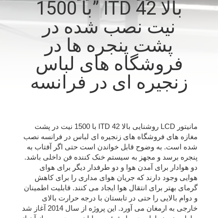
بالا ITD 42 ”با 1500
تور
نیت نصب شده در
کارخانه
پشت پنجره ها در
کنترل
فروشگاه های لباس
کیفیت
زنجیره ای در فرانسه
با
ما
مانیتور LCD روشنایی بالا ITD 42 با 1500 نیت در پشت
تماس
مغازه های فروشگاه های زنجیره ای لباس در فرانسه نصب
شده است. به وضوح قابل خواندن است حتی اگر آفتاب به
بگیرید
پنجره برسد و مجهز به سیستم خنک کننده فن داخلی باشد.
دو هوادار برای آمدن هوا و دو طرفدار دیگر برای هوای
هوایی وجود دارند که جریان هوای مداری را برای کاهش
درخواست
گرمای بهتر برای انتقال هوا ایجاد می کنند. قابلیت اطمینان
نقل قول
و دوام بالایی را حتی در تابستان با درجه حرارت بالای
خارجی به ارمغان می آورد. این پروژه از سال 2014 آغاز شد