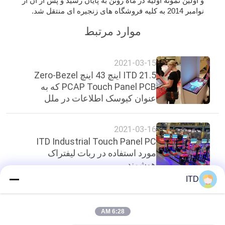
و اولین نمونه اولیه در ماه ژوئن به پایان رسید و پس از آن از
نقشه
نوامبر 2014 به کلیه فروشگاه های زنجیره ای منتقل شد.
سایت
موارد مرتبط
PRIVACY
2021-03-15
ITD 21.5 اینچ 43 اینچ Zero-Bezel
POLICY
PCAP Touch Panel PCB که به
عنوان کیوسک اطلاعات در ملل
متحد استفاده می شود
2021-03-16
ITD Industrial Touch Panel PC
مورد استفاده در ربات لیفتراک
هوشمند
ITD
بالا
6:28 AM