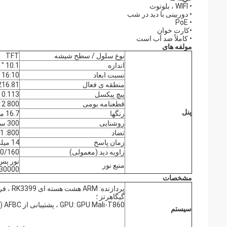
• WIFI ، بلوتوث
• دوربینی با دید در شب
• PoE
•کارت خوان
• کاملاً ضد آب است
مولفه های
نوع سلول / سطح شیشه
TFT
اندازه
10.1 "
نسبت ابعاد
16:10
منطقه ی فعال
216.81 (W) × 135.50 (H) میلی 
پیچ پیکسل
0.113 × 0.113 میلی متر
قطعنامه بومی
800 12 1280
پنل
رنگها
16.7 میلیون
روشنایی
300 سی دی /
تضاد
800: 1
زمان پاسخ
14 میلی ثانیه
زاویه دید (معمولی)
0/160
منبع نور
30000 ساعت
مشخصات
گیگاهرتز ؛
GPU: GPU Mali-T860 ، پشتیبانی از AFBC (فشرده سازی بافر قاب ARM)
سیستم