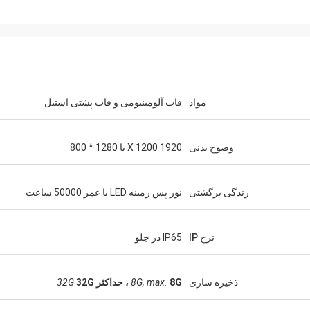
مواد
قاب آلومینیومی و قاب پشتی استیل
وضوح بدنی
1920 X 1200 یا 1280 * 800
لنزون
مارسلو
ITD طیف گسترده ای از تنظیمات صفحه نمایش
زندگی برگشتی
نور پس زمینه LED با عمر 50000 ساعت
نیتور و محصولات رایانه ای
کار با آن و یک شریک استراتژیک ارزش
ادیر زیاد و کوچک در اختیار
یک لذت است.
ما قرار داده است.
نرخ IP
IP65 در جلو
ذخیره سازی
8G ، حداکثر
8G, max.
32G
32G