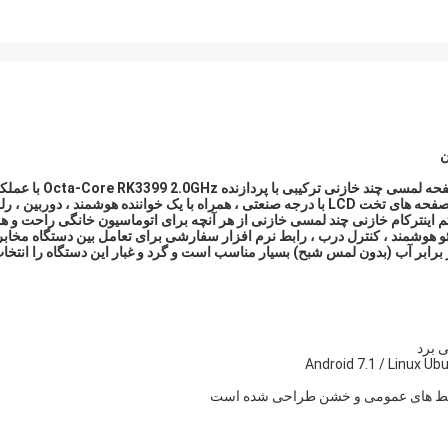
صفحه نمایش لمسی سفارشی ITD 10.1 ”کاملاً یکپارچه screen صفحه لمسی چند خازنی ترکیبی با پردازنده Hz
بالا ARM و فناوری لمسی خازنی پیش بینی شده (PCT یا PCAP) در صفحه های تخت LCD با درجه صنعتی ، همراه با یک خواننده هوشمند ، دوربین ، 
 اینترکام خازنی چند لمسی خازنی از هر آنچه برای اتوماسیون خانگی راحت و ه
 هوشمند ، کنترل درب ، رابط نرم افزار سفارشی برای تعامل بین دستگاه مخابر
شمند و محافظت از جلو IP در مقابل آب در برابر آب (بدون لمس شبح) بسیار مناسب است و گرد و غبار این دستگاه را انتخ
ی برد
محیط های عمومی و خشن طراحی شده است