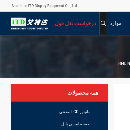
Shenzhen ITD Display Equipment Co., Ltd.
موارد
درخواست نقل قول
همه محصولات
مانیتور LCD صنعتی
صفحه لمسی پانل