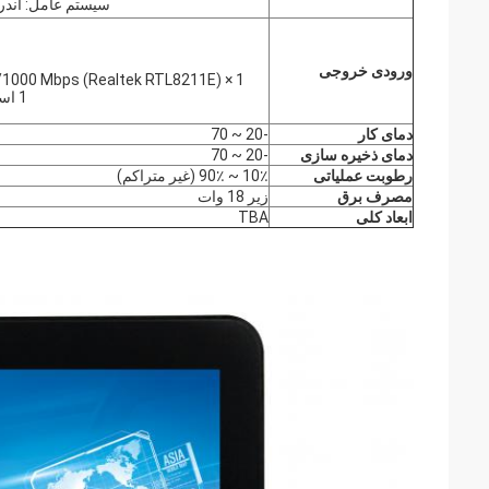
سیستم عامل: اندروید 7.1 یا لینوکس اوبون
ورودی خروجی
1 × RJ45 LAN Ethernet 10/100/1000 Mbps (Realtek RTL8211E)؛
1 اسلات سیم کارت / شیار کارت TF
دمای کار
-20 ~ 70
دمای ذخیره سازی
-20 ~ 70
رطوبت عملیاتی
10٪ ~ 90٪ (غیر متراکم)
مصرف برق
زیر 18 وات
ابعاد کلی
TBA