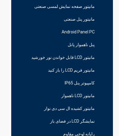
مانیتور صفحه نمایش لمسی صنعتی
مانیتور پنل صنعتی
Android Panel PC
پنل ناهموار پانل
مانیتور LCD قابل خواندن نور خورشید
مانیتور فریم LCD را باز کنید
کامپیوتر پنل IP65
مانیتور LCD ناهموار
مانیتور کشیده ال سی دی نوار
نمایشگر LCD در فضای باز
رایانه لوحی مقاوم