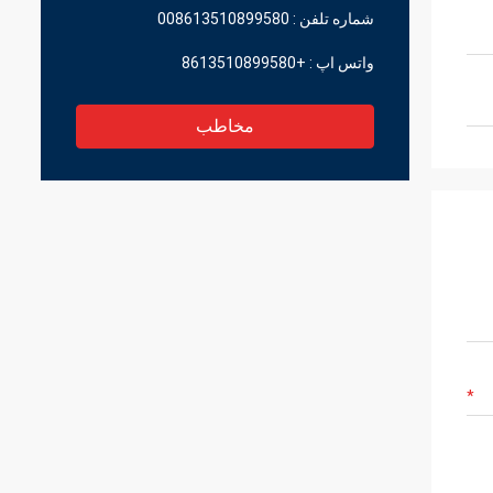
شماره تلفن :
008613510899580
واتس اپ :
+8613510899580
مخاطب