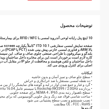
توضیحات محصول
10 اینچ پنل رایانه لوحی آندروید لمسی با RFID / NFC برای بیمارستان
بلندگو و میکروفون با طراحی صنعتی جلوی صاف و صاف.
این سیستم
کاره لازم است برخوردار است.این برای مخابره داخل ساختمان ویدئو
داخل ساختمان و تلفن هو
اصلی برای کنترل ورودی می کند.
امکانات
• سطح جلو صاف و تمیز آسان و بدون حاشیه
• ده نقطه لمسی مستقل با ضد خرابکاری و خراش
• گرد و غبار و جمع شدن آوار در لبه و گوشه های نمایشگر را از بین م
• پردازنده Rockchip RK3399 / 2.0GHz با سیستم عامل Android 7.1 / Linux Ubuntu 16.04
• سطح ناهموار رتبه بندی NEMA 4 ، IP65 برای صفحه جلویی
• ساخت شاسی فولاد ضد زنگ و پنل جلویی آلومینیومی که برای 
• نصب شستشو و نصب سطح پشتیبانی می شود
• CE ، FCC ، RoHS مطابقت
گزینه ها