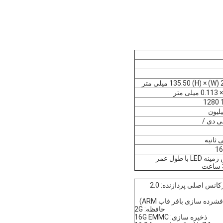
متر
16
نور پس زمینه LED با طول عمر
پردازنده: ARM هشت هسته ای RK3399 ، فرکانس اصلی پردازنده: 2.0
حافظه: 2G
ذخیره سازی: 16G EMMC