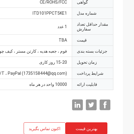
گواهی
CE/ROHS/FCC
شماره مدل
ITD101PPCT5KE1
مقدار حداقل تعداد
1 عدد
سفارش
قیمت
TBA
جزئیات بسته بندی
فوم ، جعبه هدیه ، کارتن مستر ، کیف چو
زمان تحویل
15-20 روز کاری
شرایط پرداخت
/T ، PayPal (1735158444@qq.com)
قابلیت ارائه
10000 واحد در هر ماه
بهترین قیمت
اکنون تماس بگیرید