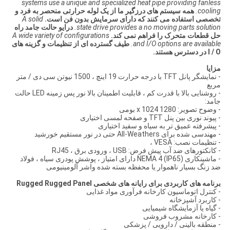
systems use a unique and specialized heat pipe providing fanless
cooling.
همه سیستم های درزگیر ما از یک لوله حرارتی منحصر به فرد و
تخصصی استفاده می کنند که دارای سرمایش بدون فن است.
A solid
state drive provides a no moving parts solution.
درایو حالت جامد راه
حل قطعات متحرک را فراهم نمی کند.
A wide variety of configurations
and I/O options are available.
طیف گسترده ای از تنظیمات و گزینه های
I / O در دسترس هستند.
مزایا
- نمایشگر پانل TFT با درجه حرارت 19 اینچ ، 1500 نیوتن سی دی / متر
مربع
- روشنایی بالا با قدرت کم ، قابلیت اطمینان بالا نور پس زمینه LED حالت
جامد:
- وضوح تصویر: 1280 x 1024 بومی
- پیوند نوری بین پنل TFT و صفحه لمسی اختیاری
- پیشرفته عمیق تر به سیاه و سفید اختیاری
- مهندسی شده برای All-Weathers حتی در نور مستقیم خورشید
- تنظیمات نصب: VESA ،
- کانکتورهای ضد آب پیش فرض: USB ، ورودی برق ، RJ45
- ماشینکاری NEMA 4 (IP65) دارای امتیاز ، پوشش پودری سیاه ، فولاد
ضد زنگ بسیار ناهموار یا محفظه بسته شده واشر آلومینیومی
برنامه های کاربردی برای رایانه های شخصی Rugged Rugged Panel
- کنترل اتوماسیون کارخانه فرآوری مواد غذایی
- کاربرد آشپزخانه
- گیاه یا آزمایشگاه شیمیایی
- کارخانه مشروب فروشی
- منطقه بالینی / دارویی / پزشکی