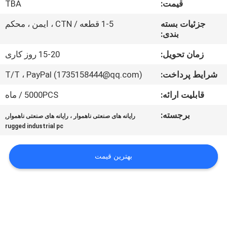
قیمت:
TBA
تور
کارخانه
جزئیات بسته
1-5 قطعه / CTN ، ایمن ، محکم
بندی:
کنترل
زمان تحویل:
15-20 روز کاری
کیفیت
شرایط پرداخت:
T/T ، PayPal (1735158444@qq.com)
قابلیت ارائه:
5000PCS / ماه
با
برجسته:
,
رایانه های صنعتی ناهموار ، رایانه های صنعتی ناهموار
ما
rugged industrial pc
تماس
بگیرید
بهترین قیمت
درخواست
نقل قول