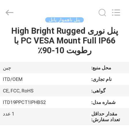
ITD
Display
Equipment
Co.,
Ltd..
پنل ناهموار پانل
All
Rights
پنل نوری High Bright Rugged
صفحه
Reserved.
PC VESA Mount Full IP66 با
اصلی
رطوبت 10-90٪
محصولات
محل منبع:
چین
فیلم
نام تجاری:
ITD/OEM
های
گواهی:
CE, FCC, RoHS
شماره مدل:
ITD19PPCT1IPHBS2
درباره
ما
مقدار حداقل
1 عدد
تعداد سفارش: