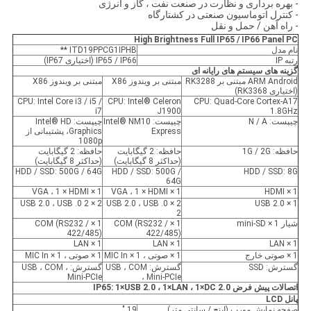
- بهره برداری و نظارت در صنعت نفت ، گاز و انرژی
- کنترل اتوماسیون صنعتی در کشتارگاه
- راه آهن / حمل و نقل
High Brightness Full IP65 / IP66 Panel PC
نام مدل
ITD19PPCG1IPHB **
رتبه IP
IP65 / IP66 (اختیاری IP67)
گزینه های سیستم های رایانه ای
ARM Android مبتنی بر RK3288
مبتنی بر ویندوز X86
مبتنی بر ویندوز X86
(اختیاری RK3368)
CPU: Intel Core i3 / i5 /
CPU: Intel® Celeron
CPU: Quad-Core Cortex-A17
i7
J1900
1.8GHz
چیپست: N / A
چیپست: Intel® NM10
چیپست: Intel® HD
Express
Graphics، پشتیبانی از
1080p
حافظه: 1G / 2G
حافظه: 2 گیگابایت
حافظه: 2 گیگابایت
(حداکثر 8 گیگابایت)
(حداکثر 8 گیگابایت)
HDD / SSD: 500G / 64G
HDD / SSD: 500G /
HDD / SSD: 8G
64G
1 × VGA ، 1 × HDMI
1 × VGA ، 1 × HDMI
1 × HDMI
2 × USB 2.0 ، USB .0 2
2 × USB 2.0 ، USB .0
1 × USB 2.0
2
شیار 1 × mini-SD
1 × COM (RS232 /
1 × COM (RS232 /
422/485)
422/485)
1 × LAN
1 × LAN
1 × LAN
1 × صوتی خارج
1 × صوتی ، 1 × MIC In
1 × صوتی ، 1 × MIC In
گسترش: SSD
گسترش: USB ، COM
گسترش: USB ، COM ،
Mini-PCIe
، Mini-PCIe
اتصالات پیش فرض IP65: 1
DC 2.0
×
LAN ، 1
×
USB 2.0 ، 1
×
پانل LCD
صفحه نمایش مورب (اینچ / سانتی متر)
19 "