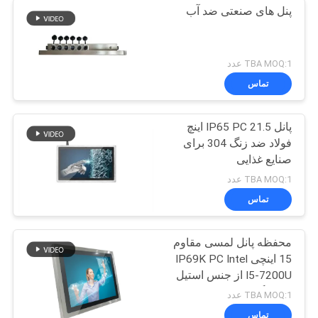
پنل های صنعتی ضد آب
TBA MOQ:1 عدد
تماس
پانل IP65 PC 21.5 اینچ
فولاد ضد زنگ 304 برای
صنایع غذایی
TBA MOQ:1 عدد
تماس
محفظه پانل لمسی مقاوم
15 اینچی IP69K PC Intel
I5-7200U از جنس استیل
ضد زنگ
TBA MOQ:1 عدد
تماس