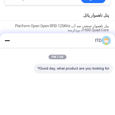
پنل ناهموار پانل
پنل ناهموار صنعتی ضد آب Platform Open Open RFID 125KHz
J1900 Quad Core پردازنده
ITD
19" waterproof dustproof stainless steel 304 316 touch panel
PC computer for food, beverage, biotechnology HMI fanless
industrial all in one M12 connector
7:58 PM
15.6" IP69K فولاد ضد زنگ یوگ-تک VESA نصب پنل ضد آب PC
کامپیوتر صنعتی با صفحه لمسی محکم برای محیط های خشن
Good day, what product are you looking for?
دسته بندی های محبوب
همه
صفحه لمسی پانل
مانیتور LCD صنعتی
مانیتور صفحه نمایش 
مانیتور پنل صنعتی
لمسی صنعتی