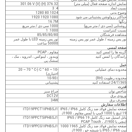
نمایش اندازه صفحه فعال (میلی متر)
376.32 (H) 301.06 V (V)
نسبت ابعاد
4: 3
وضوح بدنی
1024 80 1280
حداکثر رزولوشن پشتیبانی می شود
1080 1920 1920
رنگها
16.7M
روشنایی (سی دی / متر مربع)
1000 سی دی / متر مربع
نسبت کنتراست
1000: 1
مشاهده فرشتگان
85/85/80/80
نور پس زمینه / طول عمر نور پس زمینه
نور پس زمینه LED با طول عمر
50000 ساعت
صفحه لمسی
گزینه ها را لمس کنید
مقاوم ، PCAP
رانندگان را لمس کنید
ویندوز ، لینوکس ، اندروید ، مک ،
تمشک پی
عمل
محدوده دمای عملیاتی
-10 ~ 60 ° C (-20 ~ 70 ° C
اختیاری)
محدوده رطوبت (RH)
10-90٪
24/7/365 استفاده کنید
پشتیبانی
قدرت
شاخص توان
چراغ سبز
ورودی برق
DC12V
مصرف برق
34W
اطلاعات سفارش
صفحه نمایش فولاد ضد زنگ کامل IP65 / IP66
ITD19PPCT1IPHBSJ1
19 اینچ با 1000 لامپ با لمس مقاوم ، J1900
پانل استیل ضد زنگ کامل IP65 / IP66 19
ITD19PPCT5IPHBSJ1
اینچی با PCAP Touch ، J1900
صفحه نمایش فولاد ضد زنگ کامل 1965 1000
ITD19PPCG1IPHBSJ1
نیت IP65 / IP66 با شیشه خو ، J1900