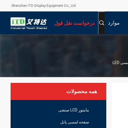
Shenzhen ITD Display Equipment Co., Ltd.
موارد
درخواست نقل قول
همه محصولات
مانیتور LCD صنعتی
صفحه لمسی پانل