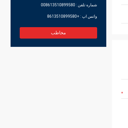
شماره تلفن :
008613510899580
واتس اپ :
+8613510899580
مخاطب