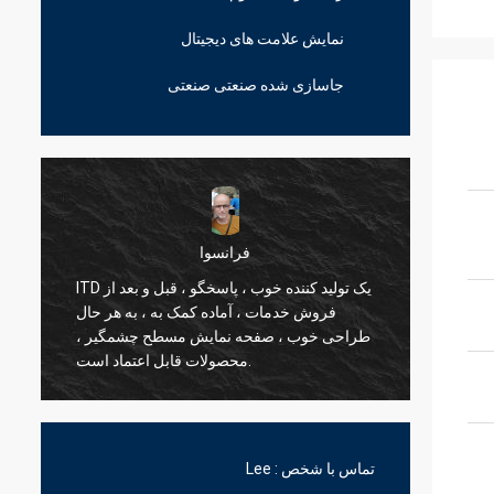
نمایش علامت های دیجیتال
جاسازی شده صنعتی صنعتی
مارسلو
ITD طیف گسترده ای از تنظیمات صفحه نمایش
نه ای
کار با آن و یک شریک استراتژیک ارزشمند ITD
ختیار
یک لذت است.
طر
تماس با شخص :
Lee