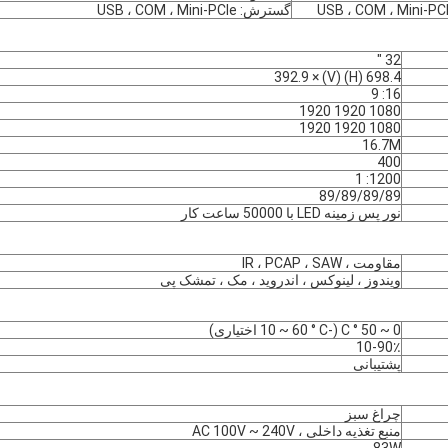
گسترش: USB ، COM ، Mini-PCIe
32 "
698.4 (H) 392.9 × (V)
16: 9
1080 1920 1920
1080 1920 1920
16.7M
400
1200: 1
89/89/89/89
نور پس زمینه LED با 50000 ساعت کار
مقاومت ، IR ، PCAP ، SAW
ویندوز ، لینوکس ، اندروید ، مک ، تمشک پی
0 ~ 50 ° C (-10 ~ 60 ° C اختیاری)
10-90٪
پشتیبانی
چراغ سبز
منبع تغذیه داخلی ، AC 100V ~ 240V