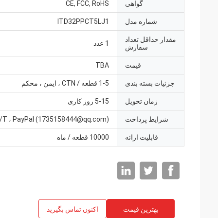
گواهی
CE, FCC, RoHS
شماره مدل
ITD32PPCT5LJ1
مقدار حداقل تعداد
1 عدد
سفارش
قیمت
TBA
جزئیات بسته بندی
1-5 قطعه / CTN ، ایمن ، محکم
زمان تحویل
5-15 روز کاری
شرایط پرداخت
/T ، PayPal (1735158444@qq.com)
قابلیت ارائه
10000 قطعه / ماه
بهترین قیمت
اکنون تماس بگیرید