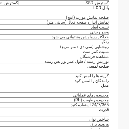
گسترش: SSD
گسترش: USB ، COM ، Mini-PCIe
پانل LCD
صفحه نمایش مورب (اینچ)
نمایش اندازه صفحه فعال (سانتی متر)
نسبت ابعاد
وضوح بدنی
حداکثر رزولوشن پشتیبانی می شود
رنگها
روشنایی (سی دی / متر مربع)
نسبت کنتراست
مشاهده فرشتگان
نور پس زمینه / طول عمر نور پس زمینه
صفحه لمسی
گزینه ها را لمس کنید
رانندگان را لمس کنید
عمل
محدوده دمای عملیاتی
محدوده رطوبت (RH)
24/7/365 استفاده کنید
قدرت
شاخص توان
ورودی برق