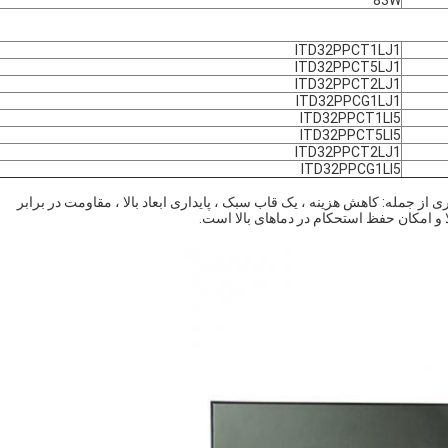
83W
ITD32PPCT1LJ1
ITD32PPCT5LJ1
ITD32PPCT2LJ1
ITD32PPCG1LJ1
ITD32PPCT1LI5
ITD32PPCT5LI5
ITD32PPCT2LJ1
ITD32PPCG1LI5
 کامپیوترهای HMI دارای مزایای بسیاری از جمله: کاهش هزینه ، یک قاب سبک ، پایداری ابعاد بالا ، مقاومت در برابر
 و امکان حفظ استحکام در دماهای بالا است.