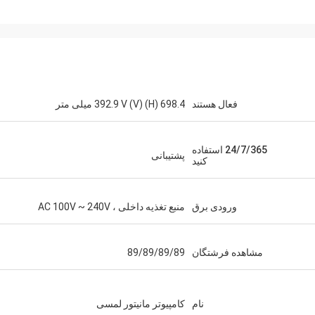
فعال هستند
698.4 (H) 392.9 V (V) میلی متر
24/7/365 استفاده
پشتیبانی
نسوا
لنزون
کنید
ITD یک تولید کننده خوب ، پاسخگو ، قبل و بعد از
اده کمک به ، به هر حال
لمسی صنعتی ، مانیتور و محصولات رایا
ورودی برق
منبع تغذیه داخلی ، AC 100V ~ 240V
نمایش مسطح چشمگیر ،
جاسازی شده را در مقادیر زیاد و کوچک در ا
ما قرار داده است.
مشاهده فرشتگان
89/89/89/89
نام
کامپیوتر مانیتور لمسی