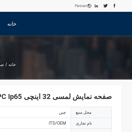
Persian
خانه
خانه
/
صف
صفحه نمایش لمسی 32 اینچی Industrie PC Ip65 با صفحه لمسی LED
محل منبع
چین
نام تجاری
ITD/OEM