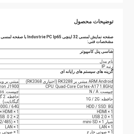
توضیحات محصول
صفحه نمایش لمسی 32 اینچی Industrie PC Ip65 با صفحه لمسی LED
مشخصات فنی:
شاسی پنل کامپیوتر
نام مدل
رتبه IP
گزینه های سیستم های رایانه ای
ARM Android مبتنی بر RK3288 (اختیاری RK3368)
مبتنی بر ویندو
eron J1900
CPU: Quad-Core Cortex-A17 1.8GHz
چیپست: N / A
چیپست: Intel® NM10 Express
حافظه: 1G / 2G
گیگابایت)
500G / 64G
HDD / SSD: 8G
1 × VGA ، 1 × HDMI
1 × HDMI
2 × USB 2.0 ، USB .0 2
1 × USB 2.0
شیار 1 × mini-SD
1 × COM (RS232 / 422/485)
1 × LAN
1 × LAN
1 × صوتی خارج
1 × صوتی ، 1 × MIC In