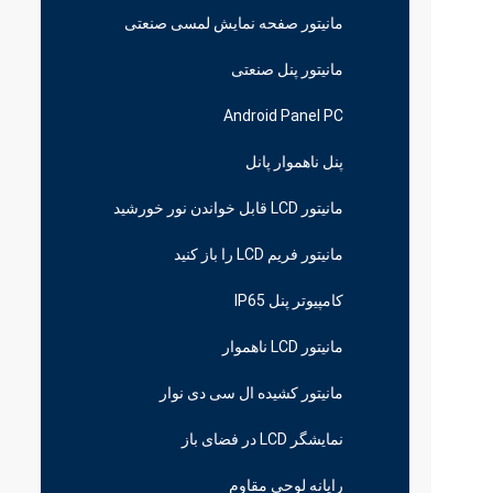
مانیتور صفحه نمایش لمسی صنعتی
مانیتور پنل صنعتی
Android Panel PC
پنل ناهموار پانل
مانیتور LCD قابل خواندن نور خورشید
مانیتور فریم LCD را باز کنید
کامپیوتر پنل IP65
مانیتور LCD ناهموار
مانیتور کشیده ال سی دی نوار
نمایشگر LCD در فضای باز
رایانه لوحی مقاوم