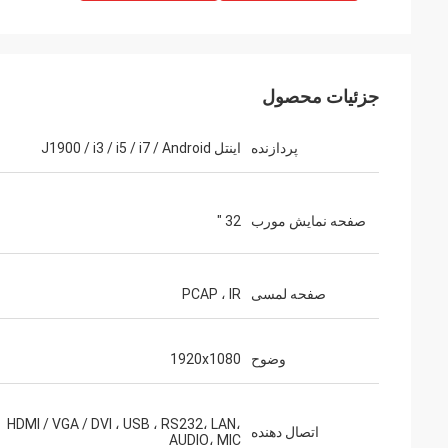
جزئیات محصول
پردازنده
اینتل J1900 / i3 / i5 / i7 / Android
صفحه نمایش مورب
32 "
فرا
فروش خدمات ، آم
صفحه لمسی
PCAP ، IR
طراحی خوب ، صفحه 
محصولات قابل اعتماد است.
وضوح
1920x1080
HDMI / VGA / DVI ، USB ، RS232، LAN،
اتصال دهنده
AUDIO، MIC