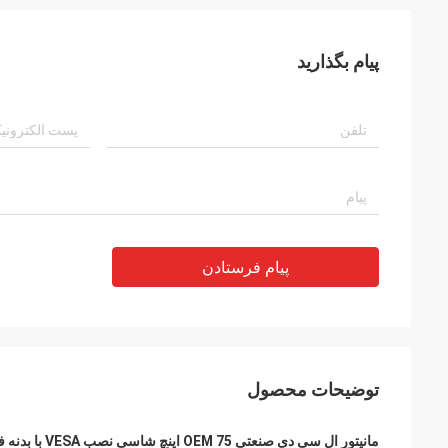
پیام بگذارید
پیام فرستادن
توضیحات محصول
مانیتور ال سی دی صنعتی OEM 75 اینچ شاسی نصب VESA با بدنه فولادی