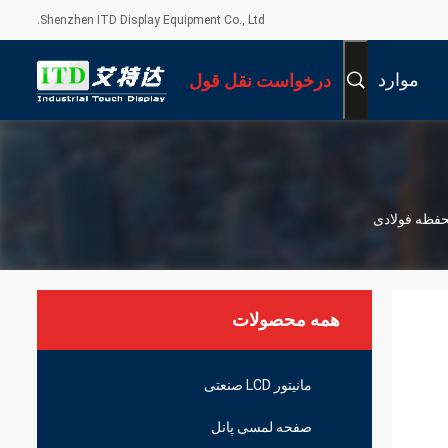
Shenzhen ITD Display Equipment Co., Ltd.
موارد
درخواست نقل قول
همه محصولات
مانیتور LCD صنعتی
صفحه لمسی پانل