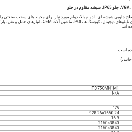
مام فولادی ناهموار و سطح جلویی شیشه ای با دوام بالا، دوام مورد نیاز برای محیط های سخت صنعتی را
فراهم می کند.نمایشگرهای صفحه نمایش لمسی شاسی صنعتی برای تابلوهای دیجیتال، کیوسک ها، POI، ماشین آلات OEM، انبارهای حمل و ن
 اند.
ده است
ITD75CMN1M1
N/A
75”
1650.24×928.26
16:9
3840×2160
3840×2160