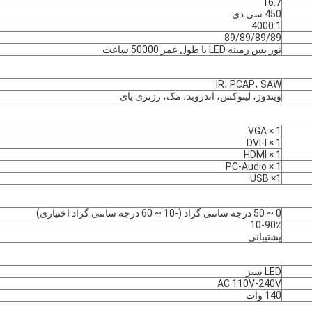
16.7
450 سی دی
4000:1
89/89/89/89
نور پس زمینه LED با طول عمر 50000 ساعت
IR، PCAP، SAW
ویندوز، لینوکس، اندروید، مک، رزبری پای
1 × VGA
1 × DVI-I
1 × HDMI
1 × PC-Audio
1× USB
0 ~ 50 درجه سانتی گراد (-10 ~ 60 درجه سانتی گراد اختیاری)
10-90٪
پشتیبانی
LED سبز
AC 110V-240V
140 وات