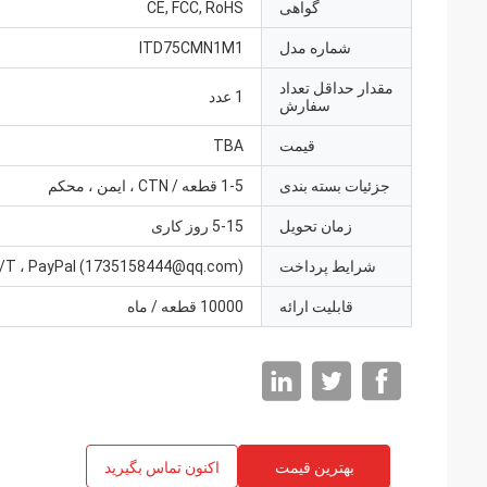
گواهی
CE, FCC, RoHS
شماره مدل
ITD75CMN1M1
مقدار حداقل تعداد
1 عدد
سفارش
قیمت
TBA
جزئیات بسته بندی
1-5 قطعه / CTN ، ایمن ، محکم
زمان تحویل
5-15 روز کاری
شرایط پرداخت
/T ، PayPal (1735158444@qq.com)
قابلیت ارائه
10000 قطعه / ماه
بهترین قیمت
اکنون تماس بگیرید