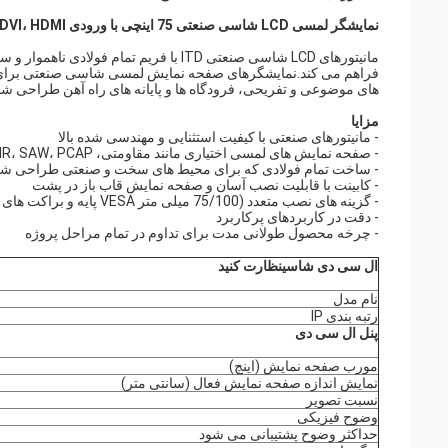
نمایشگر لمسی LCD شاسی صنعتی 75 اینچی با ورودی VGA، DVI، HDMI، جلو IP65، شیشه مقاوم در جلو
مانیتورهای LCD شاسی صنعتی ITD با فریم ت
های موضوعی و تفریحی، فرودگاه ها و پایانه های راه آهن طراحی شده
مزایا
- مانیتورهای صنعتی با کیفیت استثنایی و مهندسی شده بالا
- صفحه نمایش های لمسی اختیاری مانند مقاومتی، IR، SAW، PCAP
- ساخت تمام فولادی که برای محیط های سخت و صنعتی طراحی ش
- کابینت با قابلیت نصب آسان و صفحه نمایش قاب باز در پشت
- گزینه های نصب متعدد (75/100 میلی متر VESA پایه و براکت های جانبی)
- دقت در کاربردهای پرکاربرد
- چرخه محصول طولانی مدت برای تداوم در تمام مراحل پروژه
ال سی دی شاسی
نظارت کنید
نام مدل
رتبه بندی IP
پنل ال سی دی
مورب صفحه نمایش (اینچ)
نمایش اندازه صفحه نمایش فعال (سانتی متر)
نسبت تصویر
وضوح فیزیکی
حداکثر وضوح پشتیبانی می شود