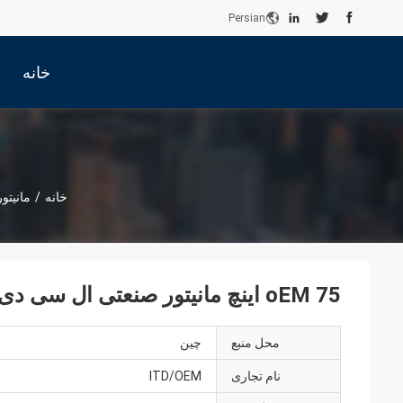
Persian
خانه
خانه
/
مانیتور LCD صنع
oEM 75 اینچ مانیتور صنعتی ال سی دی شاسی نصب VESA با محفظه فولادی
محل منبع
چین
نام تجاری
ITD/OEM