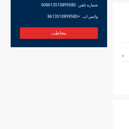
شماره تلفن :
008613510899580
واتس اپ :
+8613510899580
مخاطب