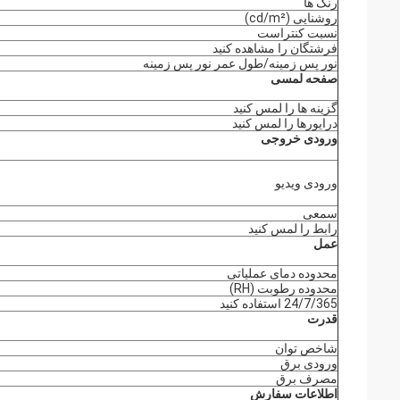
رنگ ها
روشنایی (cd/m²)
نسبت کنتراست
فرشتگان را مشاهده کنید
نور پس زمینه/طول عمر نور پس زمینه
صفحه لمسی
گزینه ها را لمس کنید
درایورها را لمس کنید
ورودی خروجی
ورودی ویدیو
سمعی
رابط را لمس کنید
عمل
محدوده دمای عملیاتی
محدوده رطوبت (RH)
24/7/365 استفاده کنید
قدرت
شاخص توان
ورودی برق
مصرف برق
اطلاعات سفارش