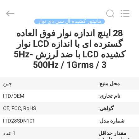
ITD
Display
Equipment
Co.,
Ltd..
مانیتور کشیده ال سی دی نوار
All
Rights
28 اینچ اندازه نوار فوق العاده
صفحه
Reserved.
گسترده ای با اندازه LCD نوار
اصلی
کشیده LCD با ضد لرزش 5Hz-
محصولات
500Hz / 1Grms / 3
فیلم
محل منبع:
چین
های
نام تجاری:
ITD/OEM
گواهی:
CE, FCC, RoHS
درباره
شماره مدل:
ITD28SDN101
ما
مقدار حداقل
1 عدد