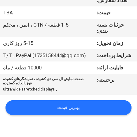
تعداد سفارش:
تور
قیمت:
TBA
کارخانه
جزئیات بسته
1-5 قطعه / CTN ، ایمن ، محکم
بندی:
کنترل
کیفیت
زمان تحویل:
5-15 روز کاری
شرایط پرداخت:
T/T ، PayPal (1735158444@qq.com)
با
قابلیت ارائه:
10000 قطعه / ماه
ما
برجسته:
صفحه نمایش ال سی دی کشیده ، نمایشگرهای کشیده
تماس
فوق العاده گسترده
,
ultra wide stretched displays
بگیرید
بهترین قیمت
درخواست
نقل قول