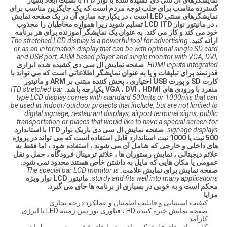
نمایشگرهای ال سی دی کشیده شده با نوار ITD با نسبت ابعاد بسیار
گسترده مناسب برای جلب توجه مردم است که یک جایگزین مناسب برای
نمایشگرهای سنتی LED است ، در یکپارچه سازی آن در یک صفحه نمایش
، در مانیتور نوار LCD ITD تسلیم شوید زیرا همواره مخاطبان را مجذوب
خود می کند و کار می کند. به عنوان یک نمایشگر آموزنده برای هر برنامه
ارائه کنید.
The stretched LCD display is a powerful tool for advertising
or as an information display that can be with optional single SD card
and USB port, ARM based player and single monitor with VGA, DVI,
HDMI inputs integrated.
صفحه نمایش ال سی دی کشیده شده ابزاری
قدرتمند برای تبلیغات و یا به عنوان نمایشگر اطلاعاتی است که می تواند با
کارت SD و پورت USB اختیاری ، پخش کننده مبتنی بر ARM و مانیتور
منفرد با ورودی های VGA ، DVI ، HDMI یکپارچه باشد.
ITD stretched bar
type LCD display comes with standard 500nits or 1000nits that can
be used in indoor/outdoor projects that include, but are not limited to
digital signage, restaurant displays, airport terminal signs, public
transportation or places that would like to have a special screen for
signage displays.
صفحه نمایش ال سی دی باریک نوار ITD با استاندارد
500 نیت یا 1000 نیت استاندارد قابل استفاده است که می تواند در پروژه
های داخلی و خارجی که شامل آن می شوند ، استفاده شود ، اما فقط به
علائم دیجیتالی ، نمایش رستوران ها ، علائم ترمینال فرودگاه ، حمل و نقل
عمومی یا مکان هایی که مایل به داشتن خاص هستند محدود نمی شود.
صفحه نمایش برای نمایش علامت.
The special bar LCD monitor is
sturdy and fits well into many applications.
مانیتور LCD نوار ویژه
محکم است و به خوبی در بسیاری از برنامه ها جای می گیرد.
مزایا
کیفیت استثنایی و قابلیت اطمینان و عملکرد درجه تجاری
صفحه نمایش خیره کننده HD ، فناوری نور پس زمینه LED با انرژی
کارآمد