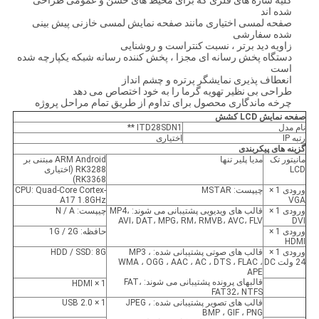
کلیه سازه های فلزی که برای محیط های خشن و عمومی طراحی
شده اند
صفحه لمسی اختیاری مانند صفحه نمایش لمسی خازنی پیش بینی
شده سفارشی
زاویه دید برتر ، نسبت کنتراست و روشنایی
دستگاه پخش رسانه ای مجزا ، پخش کننده رسانه شبکه یکپارچه شده
است
انعطاف پذیری نمایشگر پرتره و چشم انداز
طراحی بی نظیر تهویه گرما را به خود اختصاص می دهد
چرخه ماندگاری محصول برای تداوم از طریق تمام مراحل پروژه
صفحه نمایش LCD کشش
نام مدل
ITD28SDN1 **
رتبه IP
اختیاری
گزینه های پیکربندی
مانیتور تک
مدیا پلیر تنها
ARM Android مبتنی بر
LCD
RK3288 (اختیاری
RK3368)
ورودی 1 ×
چیپست: MSTAR
CPU: Quad-Core Cortex-
A17 1.8GHz
VGA
ورودی 1 ×
قالب های ویدیویی پشتیبانی می شوند: MP4،
چیپست: N / A
AVI، DAT، MPG، RM، RMVB، AVC، FLV
DVI
ورودی 1 ×
حافظه: 1G / 2G
HDMI
ورودی 1 ×
قالب های صوتی پشتیبانی شده: MP3 ،
HDD / SSD: 8G
24 ولت DC
WMA ، OGG ، AAC ، AC ، DTS ، FLAC ،
APE
قالبهای پرونده پشتیبانی می شوند: FAT،
1 × HDMI
FAT32، NTFS
قالب های تصویر پشتیبانی شده: JPEG ،
1 × USB 2.0
BMP ، GIF ، PNG