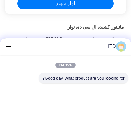
ادامه هید
مانیتور کشیده ال سی دی نوار
نمایشگر صفحه نمایش لمسی صنعتی TFT 28.5 اینچی نوار کشیده
ITD
صفحه نمایش کشیده فوق العاده گسترده DC 12V صفحه نوار 34 '' را
برای قفسه فروشگاه سوپر مارکت
9:26 PM
TFT 36.6'' بار کشش صفحه نمایش LCD نمایشگر صفحه نمایش لمسی
صنعتی با صفحه نمایش اندروید با RK3288
Good day, what product are you looking for?
دسته بندی های محبوب
همه
صفحه لمسی پانل
مانیتور LCD صنعتی
مانیتور صفحه نمایش 
مانیتور پنل صنعتی
لمسی صنعتی