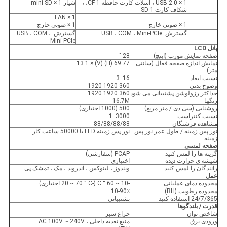
1 × USB 2.0 ، اسلات کارت حافظه CF 1، ،
شیار 1 × mini-SD
شکاف کارت SD 1
1 × LAN
1 × صوتی خارج
1 × صوتی خارج
گسترش: USB ، COM ، Mini-PCIe
گسترش: USB ، COM ،
Mini-PCIe
پانل LCD
صفحه نمایش مورب (اینچ)
28 "
نمایش اندازه صفحه فعال (سانتی
69.77 (H) 13.1 × (V)
متر)
نسبت ابعاد
16: 3
وضوح بدنی
360 1920 1920
حداکثر رزولوشن پشتیبانی می شود
360 1920 1920
رنگها
16.7M
روشنایی (سی دی / متر مربع)
500 (1000 اختیاری)
نسبت کنتراست
3000: 1
مشاهده فرشتگان
88/88/88/88
نور پس زمینه / طول عمر نور پس
نور پس زمینه LED با 50000 ساعت کار
زمینه
صفحه لمسی
گزینه ها را لمس کنید
PCAP (سفارشی)
شیشه ی حرارت دیده
اختیاری
رانندگان را لمس کنید
ویندوز ، لینوکس ، اندروید ، مک ، تمشک پی
عمل
محدوده دمای عملیاتی
-10 ~ 60 ° C (-20 ~ 70 ° C اختیاری)
محدوده رطوبت (RH)
10-90٪
24/7/365 استفاده کنید
پشتیبانی
قدرت / بلندگوها
شاخص توان
چراغ سبز
ورودی برق
منبع تغذیه داخلی ، AC 100V ~ 240V