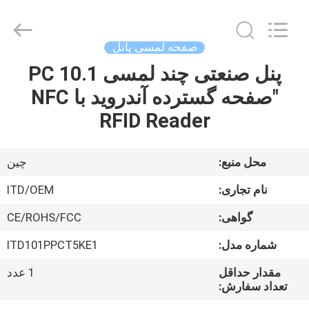
ITD
Display
Equipment
Co.,
Ltd..
صفحه لمسی پانل
All
Rights
پنل صنعتی چند لمسی PC 10.1
صفحه
Reserved.
"صفحه گسترده آندروید با NFC
اصلی
RFID Reader
محصولات
محل منبع:
چین
فیلم
نام تجاری:
ITD/OEM
های
گواهی:
CE/ROHS/FCC
شماره مدل:
ITD101PPCT5KE1
درباره
ما
مقدار حداقل
1 عدد
تعداد سفارش: