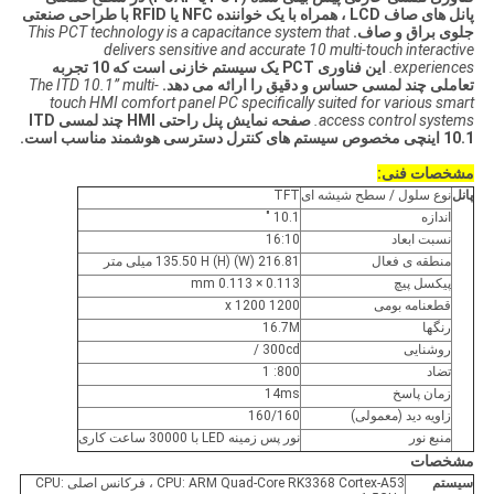
پانل های صاف LCD ، همراه با یک خواننده NFC یا RFID با طراحی صنعتی
جلوی براق و صاف.
This PCT technology is a capacitance system that
delivers sensitive and accurate 10 multi-touch interactive
experiences.
این فناوری PCT یک سیستم خازنی است که 10 تجربه
تعاملی چند لمسی حساس و دقیق را ارائه می دهد.
The ITD 10.1” multi-
touch HMI comfort panel PC specifically suited for various smart
access control systems.
صفحه نمایش پنل راحتی HMI چند لمسی ITD
10.1 اینچی مخصوص سیستم های کنترل دسترسی هوشمند مناسب است.
مشخصات فنی:
پانل
نوع سلول / سطح شیشه ای
TFT
اندازه
10.1 "
نسبت ابعاد
16:10
منطقه ی فعال
216.81 (W) 135.50 H (H) میلی متر
پیکسل پیچ
0.113 × 0.113 mm
قطعنامه بومی
1200 x 1200
رنگها
16.7M
روشنایی
300cd /
تضاد
800: 1
زمان پاسخ
14ms
زاویه دید (معمولی)
160/160
منبع نور
نور پس زمینه LED با 30000 ساعت کاری
مشخصات
سیستم
CPU: ARM Quad-Core RK3368 Cortex-A53 ، فرکانس اصلی CPU: