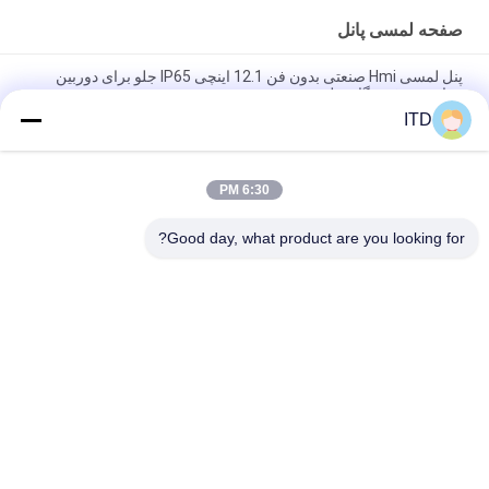
صفحه لمسی پانل
پنل لمسی Hmi صنعتی بدون فن 12.1 اینچی IP65 جلو برای دوربین
مداربسته فرودگاه ریلی
ITD
صفحه نمایش لمسی صنعتی 10.1 اینچ کامپیوتر لینوکس اوبونتو 18.04
14 بیتی GPIO PCAP پنل لمسی
6:30 PM
صفحه نمایش لمسی صنعتی RK3288 350nits پنل لینوکس کامپیوتر با
RFID Reader
Good day, what product are you looking for?
دسته بندی های محبوب
همه
صفحه لمسی پانل
مانیتور LCD صنعتی
مانیتور صفحه نمایش 
مانیتور پنل صنعتی
لمسی صنعتی
پنل ناهموار پانل
Android Panel PC