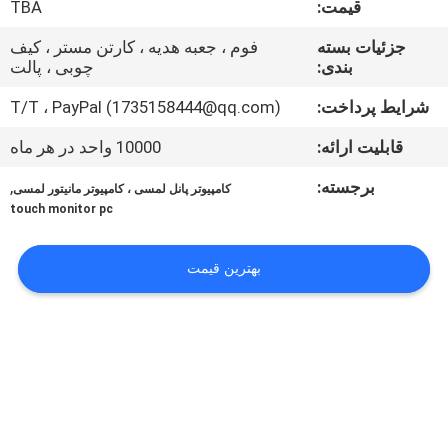
قیمت:
TBA
تور
کارخانه
جزئیات بسته
فوم ، جعبه هدیه ، کارتن مستر ، کیف
بندی:
چوبی ، پالت
کنترل
شرایط پرداخت:
T/T ، PayPal (1735158444@qq.com)
کیفیت
قابلیت ارائه:
10000 واحد در هر ماه
برجسته:
,
کامپیوتر پانل لمسی ، کامپیوتر مانیتور لمسی
با
touch monitor pc
ما
بهترین قیمت
تماس
بگیرید
درخواست
نقل قول