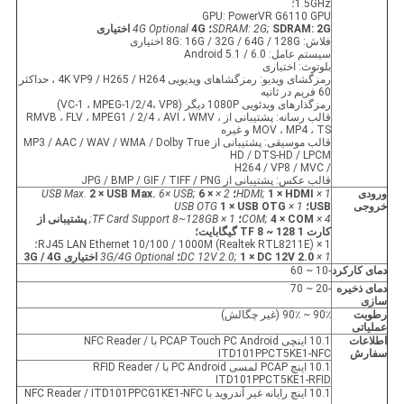
1.5GHz؛
GPU: PowerVR G6110 GPU
SDRAM: 2G؛
SDRAM: 2G;
4G اختیاری
4G Optional
فلاش: 8G: 16G / 32G / 64G / 128G اختیاری
سیستم عامل: Android 5.1 / 6.0
بلوتوث: اختیاری
رمزگشای ویدیو: رمزگشاهای ویدیویی 4K VP9 / H265 / H264 ، حداکثر
60 فریم در ثانیه
رمزگذارهای ویدئویی 1080P دیگر (VC-1 ، MPEG-1/2/4، VP8)
قالب رسانه: پشتیبانی از RMVB ، FLV ، MPEG1 / 2/4 ، AVI ، WMV ،
MOV ، MP4 ، TS و غیره
قالب موسیقی: پشتیبانی از MP3 / AAC / WAV / WMA / Dolby True
HD / DTS-HD / LPCM
/ H264 / VP8 / MVC
قالب عکس: پشتیبانی از JPG / BMP / GIF / TIFF / PNG
ورودی
1 × HDMI;
1 × HDMI؛
2 × USB Max.
6 ×
6× USB;
2 × USB Max.
خروجی
USB؛
1 × USB OTG
1 × USB OTG
4 × COM;
4 × COM؛
1 × TF Card Support 8~128GB;
پشتیبانی از
کارت 1 TF 8 ~ 128 گیگابایت؛
1 × RJ45 LAN Ethernet 10/100 / 1000M (Realtek RTL8211E)؛
1 × DC 12V 2.0;
1 × DC 12V 2.0؛
3G/4G Optional
اختیاری 3G / 4G
دمای کارکرد
-10 ~ 60
دمای ذخیره
-20 ~ 70
سازی
رطوبت
90٪ ~ 90٪ (غیر چگالش)
عملیاتی
اطلاعات
10.1 اینچی PCAP Touch PC Android با NFC Reader /
سفارش
ITD101PPCT5KE1-NFC
10.1 اینچ PCAP لمسی PC Android با RFID Reader /
ITD101PPCT5KE1-RFID
10.1 اینچ رایانه غیر آندروید با NFC Reader / ITD101PPCG1KE1-NFC