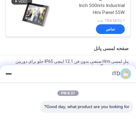
Inch 500nits Industrial
Hmi Panel 55W
TBA MOQ:1 عدد
تماس
صفحه لمسی پانل
پنل لمسی Hmi صنعتی بدون فن 12.1 اینچی IP65 جلو برای دوربین
مداربسته فرودگاه ریلی
ITD
صفحه نمایش لمسی صنعتی 10.1 اینچ کامپیوتر لینوکس اوبونتو 18.04
14 بیتی GPIO PCAP پنل لمسی
8:37 PM
صفحه نمایش لمسی صنعتی RK3288 350nits پنل لینوکس کامپیوتر با
RFID Reader
Good day, what product are you looking for?
دسته بندی های محبوب
همه