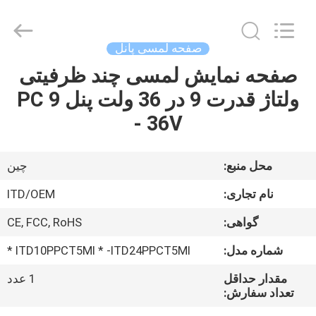
ITD
Display
Equipment
Co.,
Ltd..
صفحه لمسی پانل
All
Rights
صفحه نمایش لمسی چند ظرفیتی
صفحه
Reserved.
ولتاژ قدرت 9 در 36 ولت پنل PC 9
اصلی
- 36V
محصولات
محل منبع:
چین
فیلم
نام تجاری:
ITD/OEM
های
گواهی:
CE, FCC, RoHS
شماره مدل:
ITD10PPCT5MI * -ITD24PPCT5MI *
درباره
ما
مقدار حداقل
1 عدد
تعداد سفارش: