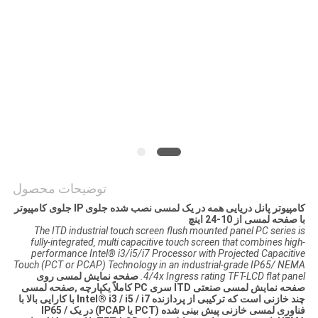
نقشه
سایت
PRIVACY
POLICY
توضیحات محصول
کامپیوتر پانل دریایی همه در یک لمسی نصب شده جلوی IP جلوی کامپیوتر
با صفحه لمسی از 10-24 اینچ
The ITD industrial touch screen flush mounted panel PC series is
fully-integrated‚ multi capacitive touch screen that combines high-
performance Intel® i3/i5/i7 Processor with Projected Capacitive
Touch (PCT or PCAP) Technology in an industrial-grade IP65/ NEMA
4/4x Ingress rating TFT-LCD flat panel.
صفحه نمایش لمسی روی
صفحه نمایش لمسی صنعتی ITD سری PC کاملاً یکپارچه ‚صفحه لمسی
چند خازنی است که ترکیبی از پردازنده Intel® i3 / i5 / i7 با کارایی بالا با
فناوری لمسی خازنی پیش بینی شده (PCT یا PCAP) در یک IP65 /