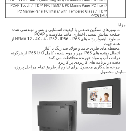
PC Marine Panel PC Intel i7 با PCAP Touch / ITD ** PPCT5MI7
PC Marine Panel PC Intel i7 with Tempered Glass / ITD **
PPCG1MI7
مزایا
مانیتورهای سنگین صنعتی با کیفیت استثنایی و بسیار مهندسی شده
صفحه نمایش لمسی اختیاری مانند مقاومت و PCAP
سطوح ناهموار رتبه های NEMA 12 ، 4X ، 4 ، IP52 ، IP56 ، IP65 از
همه جهت
محفظه های فلزی جامد و فولاد ضد زنگ یا آلیاژ
اتصال دهنده های IP65 مهر و موم شده ، کامل IP65 I / O از هرگونه
ذرات ، آب و مواد خورنده محافظت می کنند
دقت در برنامه های کاربردی پر کاربرد
چرخه ماندگاری محصول برای تداوم از طریق تمام مراحل پروژه
نمایش محصول