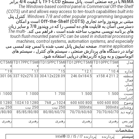
NEMA با درجه صنعتی است. پانل مسطح TFT-LCD با کیفیت 4/4 برابر
The Windows-based control panel is Commercial Off-the-Shelf
(COTS) unit and allows easy access to ten-touch capabilities built into
Windows 7/8 and other popular programming languages.
کنترل پنل
مبتنی بر ویندوز واحد تجاری Off-the-Shelf (COTS) است و امکان
دسترسی آسان به قابلیت های ده لمسی را که در ویندوز 7/8 و سایر زبان
های برنامه نویسی محبوب ساخته شده است ، فراهم می کند.
The multi-
touch flush mounted panel PC can be used in industrial processing
machines, control systems, automation systems, and especially
marine application.
صفحه نمایش پانل نصب شده با لمس چند لمسی می
تواند در دستگاه های پردازش صنعتی ، سیستم های کنترل ، سیستم های
اتوماسیون و به ویژه کاربردهای دریایی استفاده شود.
مدل
ITD10PPCT5MI
ITD12PPCT5MI
ITD15PPCT5MI
ITD17PPCT5MI
PCT5MI
*
*
*
*
*
اندازه
10.4 "
12.1 "
15 "
17 "
19 "
منطقه
211.2 x158.4
246.0x184.5
304.12x228.09
337.92x270.33
x301.06
فعال
(میلی
متر)
نسبت
500: 1
500: 1
700: 1
1000: 1
1000: 1
کنتراست
وضوح
800 600 600
800 600 600
1024 در 768
1280 10 1024
1280 10 1024
روشنایی
300nits
300nits
250 نیت
250 نیت
250 نیت
زاویه دید
70/70/60/70
70/70/60/60
80/80/60/70
85/85/80/80
/80/80
نور پس
رهبری
رهبری
رهبری
رهبری
رهبری
زمینه
مشخصات
سیستم
پردازنده
پردازنده Intel® I3 / I5 / I7