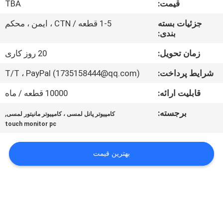
قیمت:
TBA
تور
کارخانه
جزئیات بسته
1-5 قطعه / CTN ، ایمن ، محکم
بندی:
کنترل
زمان تحویل:
20 روز کاری
کیفیت
شرایط پرداخت:
T/T ، PayPal (1735158444@qq.com)
قابلیت ارائه:
10000 قطعه / ماه
با
برجسته:
,
کامپیوتر پانل لمسی ، کامپیوتر مانیتور لمسی
ما
touch monitor pc
تماس
بگیرید
بهترین قیمت
درخواست
نقل قول