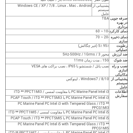
پشتیبانی از
Windows CE / XP / 7/8 ، Linux ، Mac ، Android
سیستم
عامل
صرفه جویی
TBA
در بهره
برداری
دمای کارکرد
-10 ~ 60
دمای ذخیره
-20 ~ 70
سازی
رطوبت
95٪ 5٪ (غیر چگالش)
عملیاتی
ضد لرزش
محور 5Hz-500Hz / 1Grms / 3
ضد شوک
15G ، مدت زمان 11ms
نصب و راه
نصب پانل / شستشو با IP65 ، نصب براکت های VESA
اندازی
مکانیکی
پشتیبانی از
Windows7 / 8/10 ، لینوکس
سیستم
عامل
اطلاعات
PC Marine Panel Intel i3 با مقاومت لمسی / ITD ** PPCT1MI3
سفارش
PC Marine Panel PC Intel i3 با PCAP Touch / ITD ** PPCT5MI3
PC Marine Panel PC Intel i3 with Tempered Glass / ITD **
PPCG1MI3
PC Marine Panel PC Intel i5 با مقاومت لمسی / ITD ** PPCT1MI5
PC Marine Panel PC Intel i5 با PCAP Touch / ITD ** PPCT5MI5
PC Marine Panel PC Intel i5 with Tempered Glass / ITD **
PPCG1MI5
PC Marine Panel PC Intel i7 با مقاومت لمسی / ITD ** PPCT1MI7