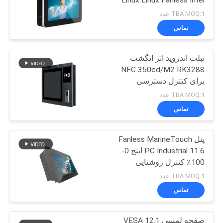
'Linux Linux Fanless Intel
J1900 / Z8350
TBA MOQ:1 عدد
تماس
تبلت اندروید اثر انگشت
NFC 350cd/M2 RK3288
برای کنترل دسترسی
TBA MOQ:1 عدد
تماس
پنل Fanless MarineTouch
PC Industrial 11.6 اینچ 0-
100٪ کنترل روشنایی
TBA MOQ:1 عدد
تماس
صفحه لمسی VESA 12.1