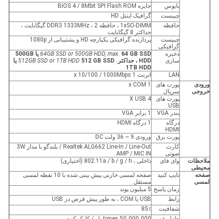
بایوس
جایزه BIOS 4 / 8Mbit SPI Flash ROM
چیپست
گرافیک اینتل HD
حافظه
1xSO-DIMM ، حافظه DDR3 1333MHz ، 2 گیگابایت ،
حداکثر 8 گیگابایت
چیپست
پردازنده گرافیکی یکپارچه HD و پشتیبانی از 1080p
گرافیکی
ذخیره
64GB SSD or 500GB HDD, max.
64 GB SSD یا 500GB
سازی
HDD ، حداکثر.
512GB SSD or 1TB HDD
512 GB SSD یا
1TB HDD
LAN
اترنت 1 x 10/100 / 1000Mbps
ورودی
پورت های
1 x COM
خروجی
سریال
پورت های
4 X USB
USB
بندر VGA
1 برابر VGA
درگاه
1 درگاه HDMI
HDMI
پورت برق
ورودی 9 ~ 36 ولت DC
کارت
Realtek ALG662 Line-In / Line-Out / بلندگو با مدار 3W
صوتی
AMP / MIC IN
ملاحظات
وای فای
داخلی ، 802.11a / b / g / h (اختیاری)
محیطی
صفحه
تایپ کنید
صفحه لمسی خازنی پیش بینی شده با 10 نقطه لمسی
لمسی
مستقل
زمان پاسخ
5 میلیون پوند
رابط
USB یا COM ، به طور پیش فرض در USB
شفافیت
85٪
طول عمر
50،000،000 times بار / کلیک کنید